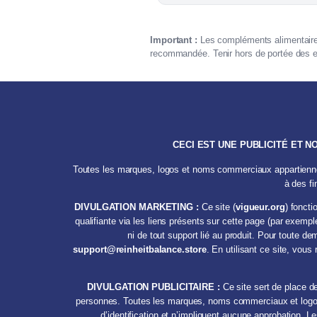
Important :
Les compléments alimentaires 
recommandée. Tenir hors de portée des e
CECI EST UNE PUBLICITÉ ET 
Toutes les marques, logos et noms commerciaux appartiennent
à des fi
DIVULGATION MARKETING :
Ce site (
vigueur.org
) foncti
qualifiante via les liens présents sur cette page (par exem
ni de tout support lié au produit. Pour toute d
support@reinheitbalance.store
. En utilisant ce site, vou
DIVULGATION PUBLICITAIRE :
Ce site sert de place de
personnes. Toutes les marques, noms commerciaux et logos a
d’identification et n’impliquent aucune approbation. 