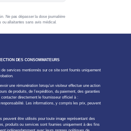
in. Ne pas dépasser la dose journalière
ou allaitantes sans avis médical.
ROTECTION DES CONSOMMATEURS
u de services mentionnés sur ce site sont fournis uniquement
robation.
cevoir une rémunération lorsqu’un visiteur effectue une action
urs de produits, de l’expédition, du paiement, des garanties
ontacter directement le fournisseur officiel à :
 responsabilité. Les informations, y compris les prix, peuvent
es peuvent être utilisés pour toute image représentant des
s, produits ou services sont fournies uniquement à des fins
onnent indépendamment avec leurs propres politiques de