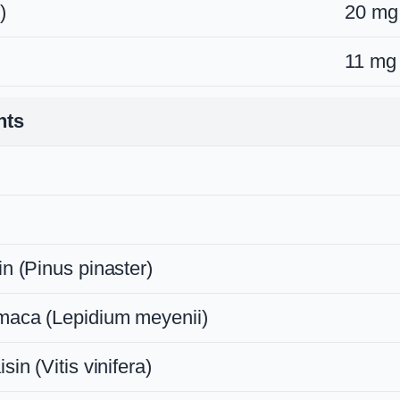
)
20 mg
11 mg
nts
in (Pinus pinaster)
 maca (Lepidium meyenii)
sin (Vitis vinifera)