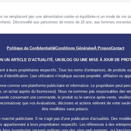
ne remplacent pas une alimentation variée et équilibrée ni un mode de vie sa
nfants. Déconseillé aux personnes de moins de 18 ans, aux femmes enceintes 
Politique de Confidentialité
Conditions Générales
À Propos
Contact
NON UN ARTICLE D’ACTUALITÉ, UN BLOG OU UNE MISE À JOUR DE P
 à leurs propriétaires respectifs. Tous les noms d’entreprises, de produits o
ns d’identification. Leur utilisation n’implique aucune propriété, affiliation ou app
onne comme une plateforme publicitaire et informative. Le propriétaire peut per
ple, un achat auprès du fournisseur). Nous ne sommes pas responsables des reto
emande concernant une commande, le produit ou le service après-vente, veuillez c
s reconnaissez que vos évaluations, décisions et actions relèvent de votre seule
être modifiées sans préavis.
 marché publicitaire. Il ne s’agit pas d’une publication d’actualités. Des modèl
ppartiennent à leurs propriétaires respectifs. Les références à des entreprise
Les liens hypertextes peuvent rediriger vers des sites web externes, qui foncti